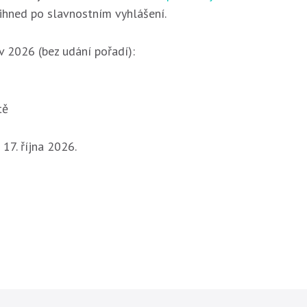
a ihned po slavnostním vyhlášení.
v 2026 (bez udání pořadí):
tě
17. října 2026.