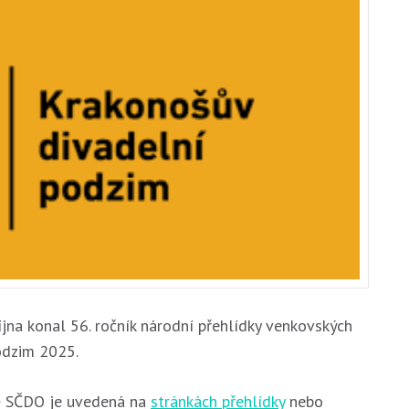
íjna konal 56. ročník národní přehlídky venkovských
odzim 2025.
ně SČDO je uvedená na
stránkách přehlídky
nebo