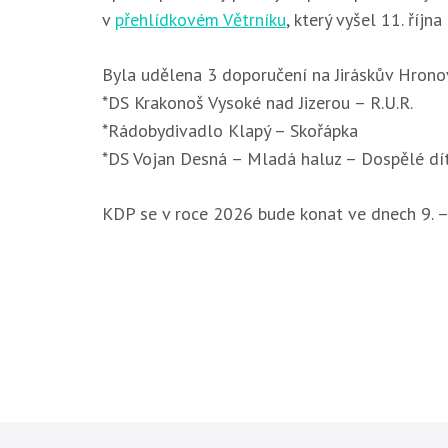
v
přehlídkovém Větrníku
, který vyšel 11. říjn
Byla udělena 3 doporučení na Jiráskův Hrono
*DS Krakonoš Vysoké nad Jizerou – R.U.R.
*Rádobydivadlo Klapý – Skořápka
*DS Vojan Desná – Mladá haluz – Dospělé dí
KDP se v roce 2026 bude konat ve dnech 9. – 