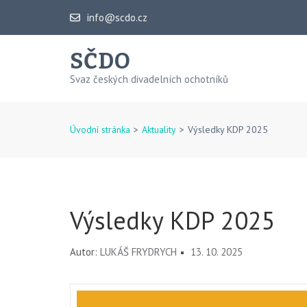
Přeskočit
info@scdo.cz
na
obsah
SČDO
(stiskněte
Svaz českých divadelních ochotníků
Enter)
Úvodní stránka
>
Aktuality
>
Výsledky KDP 2025
Výsledky KDP 2025
Autor:
LUKÁŠ FRYDRYCH
13. 10. 2025